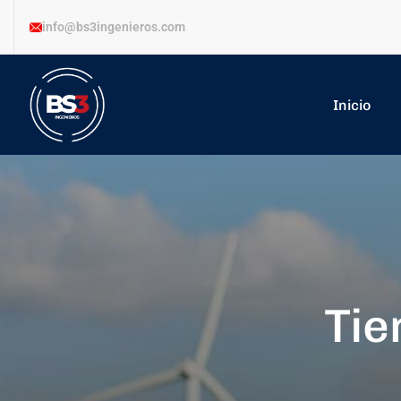
info@bs3ingenieros.com
Inicio
Tie