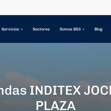
Servicios
Sectores
Somos BS3
Blog
ndas INDITEX JO
PLAZA